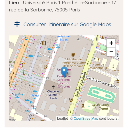
e
Lieu :
Université Paris 1 Panthéon-Sorbonne - 17
d
rue de la Sorbonne, 75005 Paris
e
l
Consulter l'itinéraire sur Google Maps
'
é
A
+
v
d
è
−
r
n
e
e
s
m
s
e
e
n
g
t
é
o
l
o
Leaflet | ©
OpenStreetMap
contributors
c
a