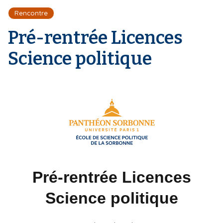
r
d
i
Rencontre
e
'
p
A
Pré-rentrée Licences
a
r
l
i
Science politique
a
n
e
Pré-rentrée Licences
Science politique